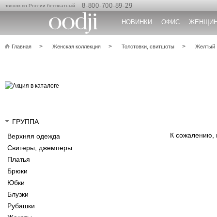
8-800-700-89-29
звонок по России бесплатный
НОВИНКИ
ОФИС
ЖЕНЩИ
Главная
Женская коллекция
Толстовки, свитшоты
Желтый
ГРУППА
К сожалению,
Верхняя одежда
Свитеры, джемперы
Платья
Брюки
Юбки
Блузки
Рубашки