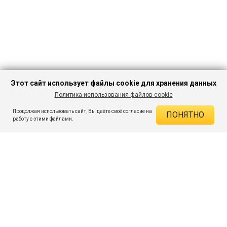
Этот сайт использует файлы cookie для хранения данных
Политика использования файлов cookie
В КОРЗИНУ
599 ₽
1 399 ₽
-57%
Продолжая использовать сайт, Вы даёте своё согласие на
ПОНЯТНО
ДЕЙСТВУЮЩИЕ СКИДКИ
работу с этими файлами.
Скидка на товар 57% :
800 ₽
ПОДПИШИСЬ НА АКЦИИ И СКИДКИ
При оплате онлайн 5% :
30 ₽
Экономия :
830 ₽
Я даю согласие на получение рассылок по электронной почте.
O компании
Таблица размеров