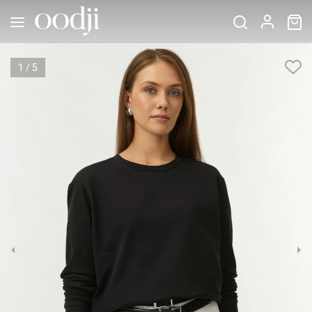
1
/
5