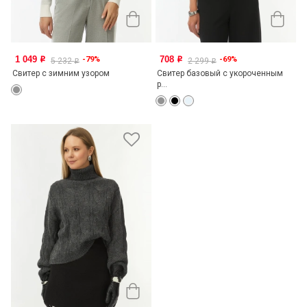
1 049
708
-79%
-69%
o
o
5 232
2 299
o
o
Свитер с зимним узором
Свитер базовый с укороченным
р...