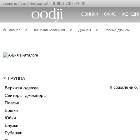
8-800-700-89-29
звонок по России бесплатный
НОВИНКИ
ОФИС
ЖЕНЩИ
Главная
Женская коллекция
Джинсы
Рваные джинсы
ГРУППА
К сожалению,
Верхняя одежда
Свитеры, джемперы
Платья
Брюки
Юбки
Блузки
Рубашки