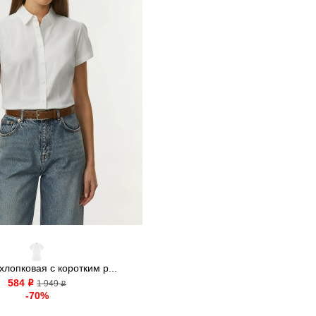
хлопковая с коротким р...
584
o
1 949
o
-70%