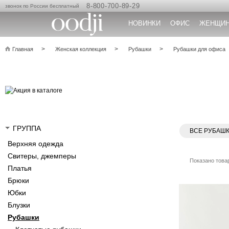
8-800-700-89-29
звонок по России бесплатный
НОВИНКИ
ОФИС
ЖЕНЩИ
Главная
Женская коллекция
Рубашки
Рубашки для офиса
ГРУППА
ВСЕ РУБАШ
Верхняя одежда
Свитеры, джемперы
Показано товар
Платья
Брюки
Юбки
Блузки
Рубашки