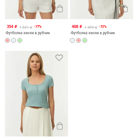
354
408
-77%
-72%
o
o
1 551
1 499
o
o
Футболка хенли в рубчик
Футболка хенли в рубчик