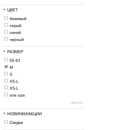
ЦВЕТ
бежевый
серый
синий
черный
РАЗМЕР
55-61
M
S
XS-L
XS-L
one size
НОВИНКИ/АКЦИИ
Скидки