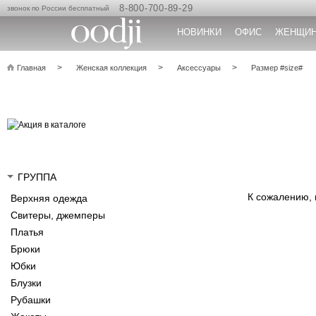
8-800-700-89-29
звонок по России бесплатный
НОВИНКИ
ОФИС
ЖЕНЩИ
Главная
Женская коллекция
Аксессуары
Размер #size#
ГРУППА
К сожалению,
Верхняя одежда
Свитеры, джемперы
Платья
Брюки
Юбки
Блузки
Рубашки