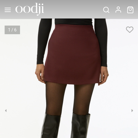
1
/
6