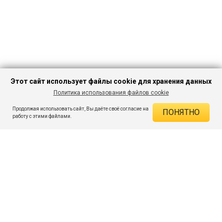
Этот сайт использует файлы cookie для хранения данных
Политика использования файлов cookie
В КОРЗИНУ
899 ₽
1 449 ₽
-37%
Продолжая использовать сайт, Вы даёте своё согласие на
ПОНЯТНО
ДЕЙСТВУЮЩИЕ СКИДКИ
работу с этими файлами.
Скидка на товар 37% :
550 ₽
ПОДПИШИСЬ НА АКЦИИ И СКИДКИ
При оплате онлайн 5% :
45 ₽
Экономия :
595 ₽
Я даю согласие на получение рассылок по электронной почте.
O компании
Таблица размеров