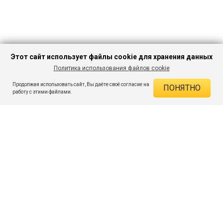
Этот сайт использует файлы cookie для хранения данных
Политика использования файлов cookie
В КОРЗИНУ
472 ₽
1 499 ₽
-68%
Продолжая использовать сайт, Вы даёте своё согласие на
ПОНЯТНО
ДЕЙСТВУЮЩИЕ СКИДКИ
работу с этими файлами.
Скидка на товар 68% :
1 027 ₽
ПОДПИШИСЬ НА АКЦИИ И СКИДКИ
При оплате онлайн 5% :
24 ₽
Экономия :
1 051 ₽
Я даю согласие на получение рассылок по электронной почте.
O компании
Таблица размеров
Контакты
Соглашение
Вопросы и ответы
пользователя