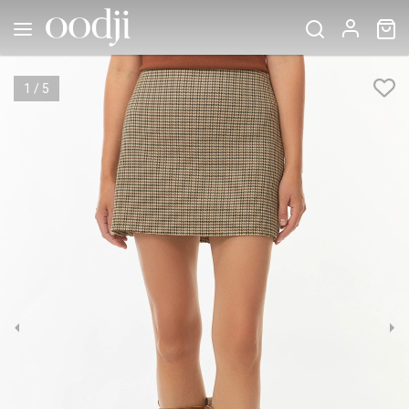
1
/
5