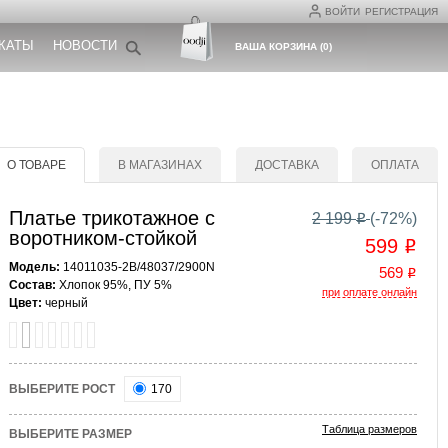
ВОЙТИ
РЕГИСТРАЦИЯ
КАТЫ
НОВОСТИ
ВАША КОРЗИНА
(
0
)
О ТОВАРЕ
В МАГАЗИНАХ
ДОСТАВКА
ОПЛАТА
Платье трикотажное с
2 199
(-
72
%)
o
воротником-стойкой
599
o
Модель:
14011035-2B/48037/2900N
569
o
Состав:
Хлопок 95%, ПУ 5%
при оплате онлайн
Цвет:
черный
ВЫБЕРИТЕ РОСТ
170
Таблица размеров
ВЫБЕРИТЕ РАЗМЕР