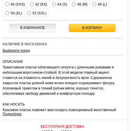
40 (XXS)
42 (XS)
44 (S)
46 (M)
48 (L)
50 (XL)
52 (XXL)
В ИЗБРАННОЕ
В КОРЗИНУ
НАЛИЧИЕ В МАГАЗИНАХ
Выберите город
ОПИСАНИЕ
Трикотажное платье облегающего силуэта с длинными рукавами и
небольшим воротником-стойкой. В этой модели главный акцент
ставится на плавность линий и безупречность кроя. Сдержанное
закрытое платье длиной ниже колен изящно подчеркивает фигуру.
Хлопковый трикотаж в тонкий рубчик мягок, хорошо тянется,
обеспечивая свободу движений и комфортную походку.
КАК НОСИТЬ
Красивое платье поможет вам создать повседневный женственный
Подробнее
наряд. Оно будет уместно в любой повседневной ситуации. В нем
можно пойти на свидание, прогуляться по магазинам, сходить в кино
или встретиться с друзьями. Достаточно подобрать к нему обувь и
БЕСПЛАТНАЯ ДОСТАВКА