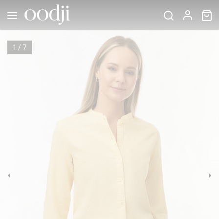
1
/
7