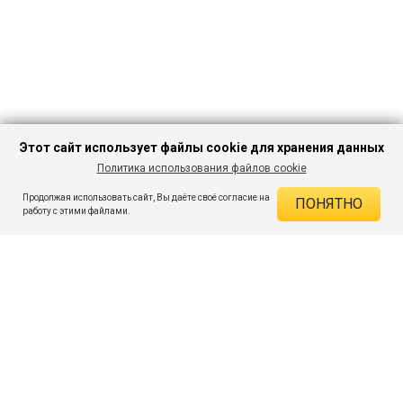
Этот сайт использует файлы cookie для хранения данных
Политика использования файлов cookie
В КОРЗИНУ
455 ₽
1 699 ₽
-73%
Продолжая использовать сайт, Вы даёте своё согласие на
ПОНЯТНО
ДЕЙСТВУЮЩИЕ СКИДКИ
работу с этими файлами.
Скидка на товар 73% :
1 244 ₽
ПОДПИШИСЬ НА АКЦИИ И СКИДКИ
При оплате онлайн 5% :
23 ₽
Экономия :
1 267 ₽
Я даю согласие на получение рассылок по электронной почте.
O компании
Таблица размеров