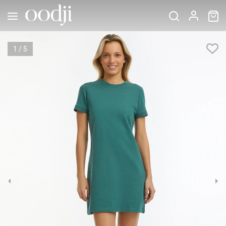
1
/
5