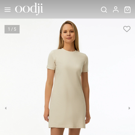
1
/
5