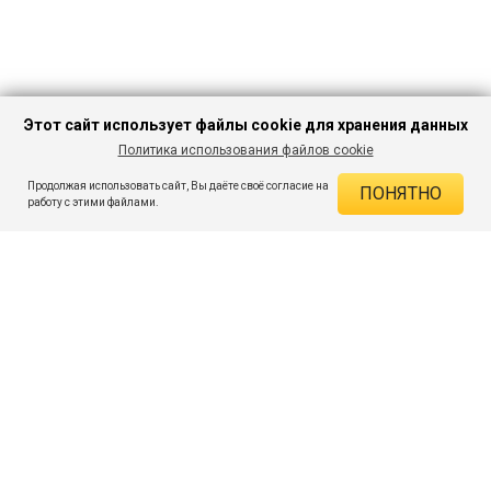
Этот сайт использует файлы cookie для хранения данных
Политика использования файлов cookie
В КОРЗИНУ
537 ₽
1 699 ₽
-68%
Продолжая использовать сайт, Вы даёте своё согласие на
ПОНЯТНО
ДЕЙСТВУЮЩИЕ СКИДКИ
работу с этими файлами.
Скидка на товар 68% :
1 162 ₽
ПОДПИШИСЬ НА АКЦИИ И СКИДКИ
При оплате онлайн 5% :
27 ₽
Экономия :
1 189 ₽
Я даю согласие на получение рассылок по электронной почте.
O компании
Таблица размеров
Контакты
Соглашение
Вопросы и ответы
пользователя