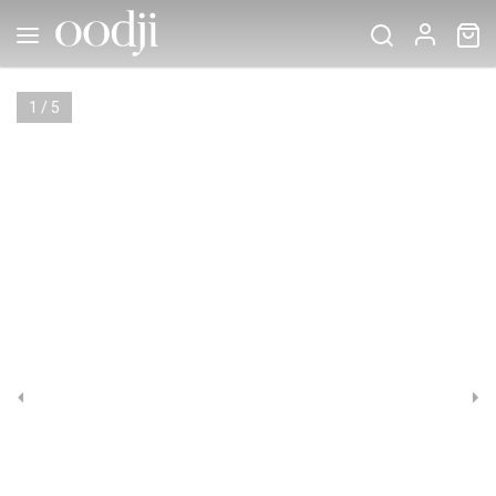
1
/
5