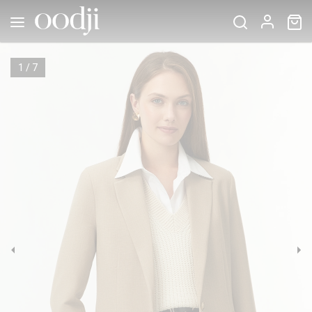
1
/
7