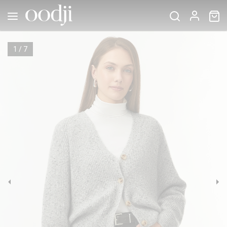
1
/
7