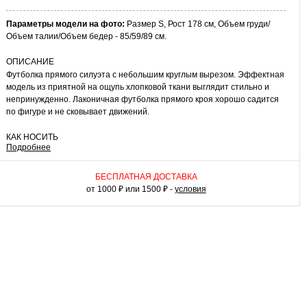
Параметры модели на фото:
Размер S, Рост 178 см, Объем груди/
Объем талии/Объем бедер - 85/59/89 см.
ОПИСАНИЕ
Футболка прямого силуэта с небольшим круглым вырезом. Эффектная
модель из приятной на ощупь хлопковой ткани выглядит стильно и
непринужденно. Лаконичная футболка прямого кроя хорошо садится
по фигуре и не сковывает движений.
КАК НОСИТЬ
Подробнее
Хлопковую футболку с легкостью можно сочетать как с однотонным,
так и принтованным низом. С джинсами и кедами у вас получится
удобный комплект для встречи с друзьями. А в сочетании с
БЕСПЛАТНАЯ ДОСТАВКА
расклешенной юбкой миди и босоножками на высоком каблуке вы
от 1000 ₽ или 1500 ₽ -
условия
составите изящный образ для свидания или похода в кино.