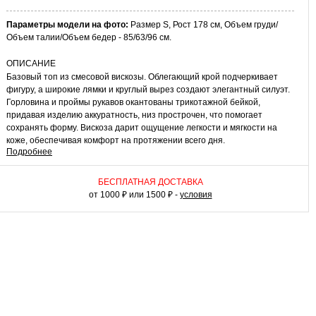
Параметры модели на фото:
Размер S, Рост 178 см, Объем груди/
Объем талии/Объем бедер - 85/63/96 см.
ОПИСАНИЕ
Базовый топ из смесовой вискозы. Облегающий крой подчеркивает
фигуру, а широкие лямки и круглый вырез создают элегантный силуэт.
Горловина и проймы рукавов окантованы трикотажной бейкой,
придавая изделию аккуратность, низ прострочен, что помогает
сохранять форму. Вискоза дарит ощущение легкости и мягкости на
коже, обеспечивая комфорт на протяжении всего дня.
Подробнее
КАК НОСИТЬ
Носите этот универсальный топ в качестве нижнего слоя в
БЕСПЛАТНАЯ ДОСТАВКА
многослойных комплектах с рубашкой или зипкой. В отпуске это
от 1000 ₽ или 1500 ₽ -
условия
лаконичное изделие из вискозного трикотажа станет
самостоятельным верхом и базой для ваших пляжных образов с
шортами, юбками из легкой ткани или свободными льняными брюками.