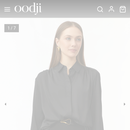
1
/
7