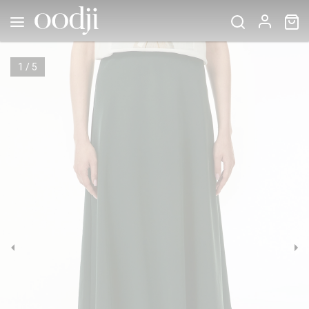
1
/
5