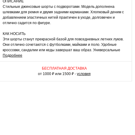
ОПИСАНИЕ
Стильные джинсовые шорты с подворотами. Модель дополнена
шлевками для ремня и двумя задними карманами. Хлопковый деним с
добавлением эластичных нитей практичен в уходе, долговечен и
отлично садится по фигуре.
КАК НОСИТЬ
Эти шорты станут прекрасной базой для повседневных летних луков.
Они отлично сочетаются с футболками, майками и поло. Удобные
кроссовки, сандалии или кеды завершат ваш образ. Универсальные
джинсовые шорты разнообразят ваш гардероб!
Подробнее
БЕСПЛАТНАЯ ДОСТАВКА
от 1000 ₽ или 1500 ₽ -
условия