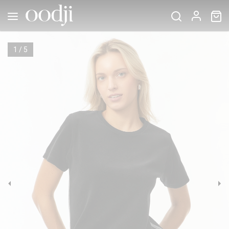
1
/
5