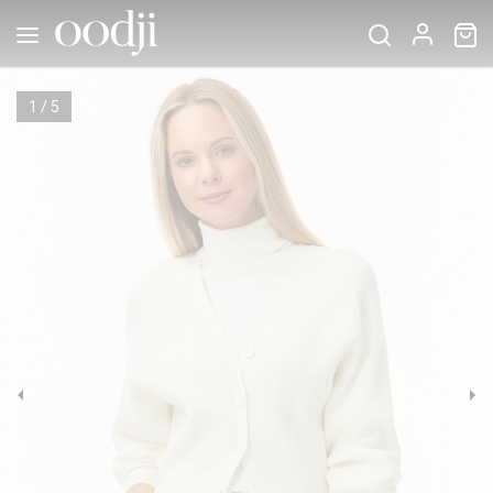
1
/
5