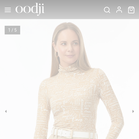
1
/
5