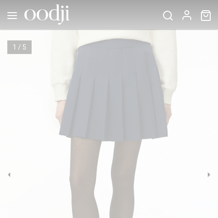
1
/
5