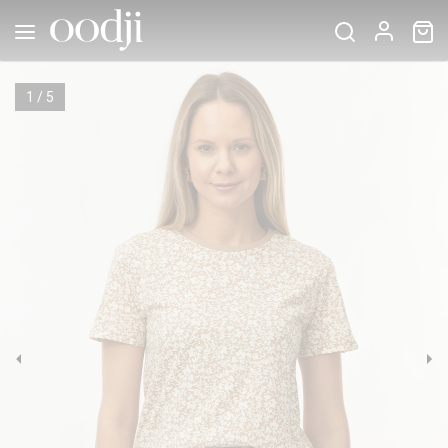
1
/
5