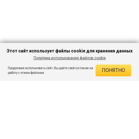
Этот сайт использует файлы cookie для хранения данных
Политика использования файлов cookie
В КОРЗИНУ
749 ₽
3 219 ₽
-76%
Продолжая использовать сайт, Вы даёте своё согласие на
ПОНЯТНО
ДЕЙСТВУЮЩИЕ СКИДКИ
работу с этими файлами.
Скидка на товар 76% :
2 470 ₽
ПОДПИШИСЬ НА АКЦИИ И СКИДКИ
При оплате онлайн 5% :
37 ₽
Экономия :
2 507 ₽
Я даю согласие на получение рассылок по электронной почте.
O компании
Таблица размеров