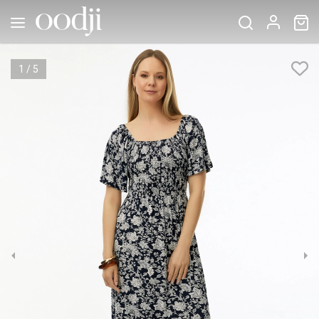
1
/
5