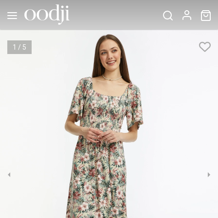
1
/
5