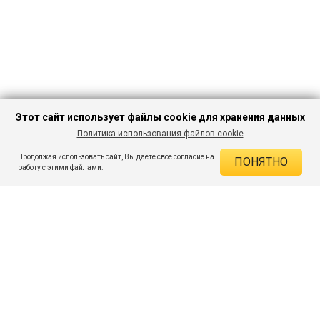
Этот сайт использует файлы cookie для хранения данных
Политика использования файлов cookie
В КОРЗИНУ
749 ₽
3 334 ₽
-77%
Продолжая использовать сайт, Вы даёте своё согласие на
ПОНЯТНО
ДЕЙСТВУЮЩИЕ СКИДКИ
работу с этими файлами.
Скидка на товар 77% :
2 585 ₽
ПОДПИШИСЬ НА АКЦИИ И СКИДКИ
При оплате онлайн 5% :
37 ₽
Экономия :
2 622 ₽
Я даю согласие на получение рассылок по электронной почте.
O компании
Таблица размеров