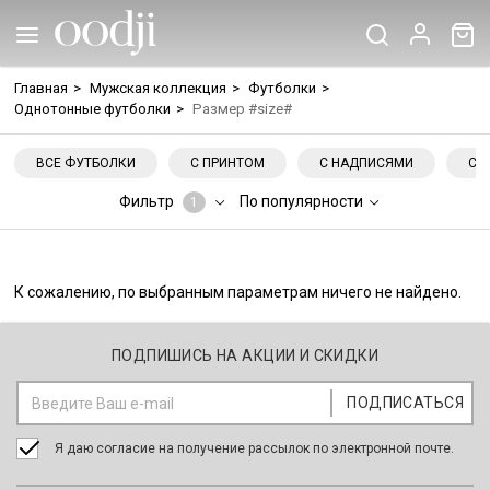
Главная
>
Мужская коллекция
>
Футболки
>
Однотонные футболки
>
Размер #size#
ВСЕ ФУТБОЛКИ
С ПРИНТОМ
С НАДПИСЯМИ
С 
Фильтр
По популярности
1
К сожалению, по выбранным параметрам ничего не найдено.
ПОДПИШИСЬ НА АКЦИИ И СКИДКИ
Я даю согласие на получение рассылок по электронной почте.