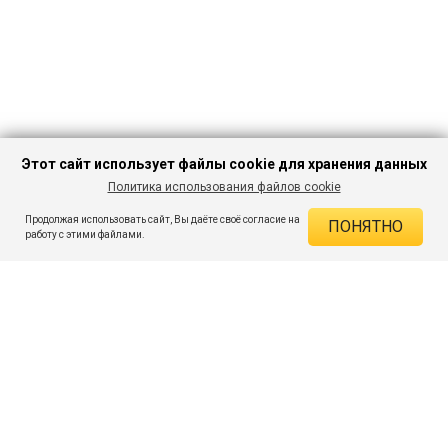
Этот сайт использует файлы cookie для хранения данных
Политика использования файлов cookie
В КОРЗИНУ
251 ₽
679 ₽
-63%
Продолжая использовать сайт, Вы даёте своё согласие на
ПОНЯТНО
ДЕЙСТВУЮЩИЕ СКИДКИ
работу с этими файлами.
Скидка на товар 63% :
428 ₽
ПОДПИШИСЬ НА АКЦИИ И СКИДКИ
При оплате онлайн 5% :
13 ₽
Экономия :
441 ₽
Я даю согласие на получение рассылок по электронной почте.
O компании
Таблица размеров