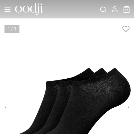
1
/
3