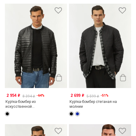
2 954
2 699
-64%
-51%
o
o
8 394
5 599
o
o
Куртка-бомбер из
Куртка-бомбер стеганая на
искусственной...
молнии