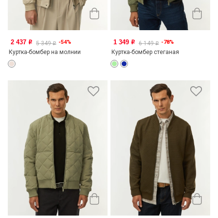
2 437
1 349
-54%
-78%
o
o
5 349
6 149
o
o
Куртка-бомбер на молнии
Куртка-бомбер стеганая