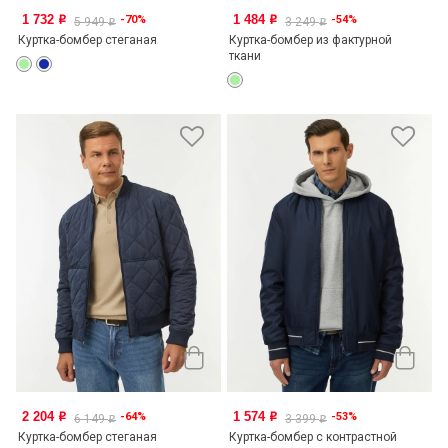
1 732
1 484
-70%
-54%
o
o
5 949
3 249
o
o
Куртка-бомбер стеганая
Куртка-бомбер из фактурной
ткани
2 204
1 574
-64%
-53%
o
o
6 149
3 399
o
o
Куртка-бомбер стеганая
Куртка-бомбер с контрастной