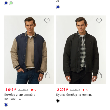
от...
1 649
2 204
-65%
-61%
o
o
4 749
5 749
o
o
Бомбер утепленный с
Куртка-бомбер на молнии
контрастно...