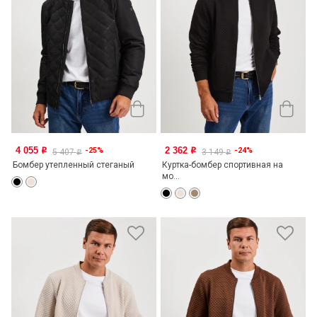
4 055
2 362
-25%
-24%
o
o
5 407
3 149
o
o
Бомбер утепленный стеганый
Куртка-бомбер спортивная на
мо...