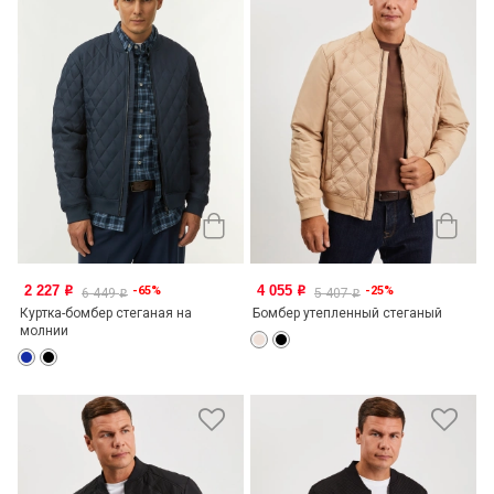
2 227
4 055
-65%
-25%
o
o
6 449
5 407
o
o
Куртка-бомбер стеганая на
Бомбер утепленный стеганый
молнии