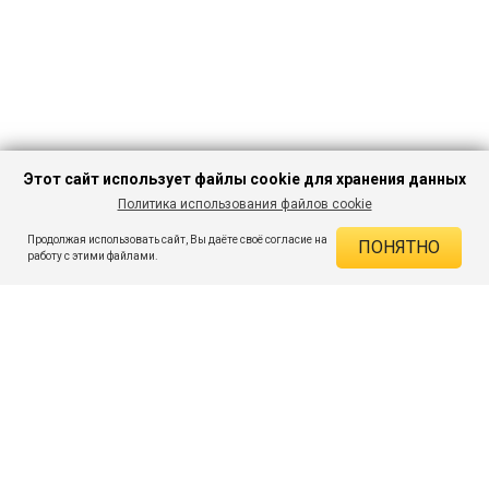
Этот сайт использует файлы cookie для хранения данных
Политика использования файлов cookie
В КОРЗИНУ
494 ₽
1 377 ₽
-64%
Продолжая использовать сайт, Вы даёте своё согласие на
ПОНЯТНО
ДЕЙСТВУЮЩИЕ СКИДКИ
работу с этими файлами.
Скидка на товар 64% :
883 ₽
ПОДПИШИСЬ НА АКЦИИ И СКИДКИ
При оплате онлайн 5% :
25 ₽
Экономия :
908 ₽
Я даю согласие на получение рассылок по электронной почте.
O компании
Таблица размеров