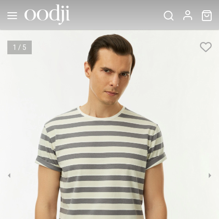
1
/
5