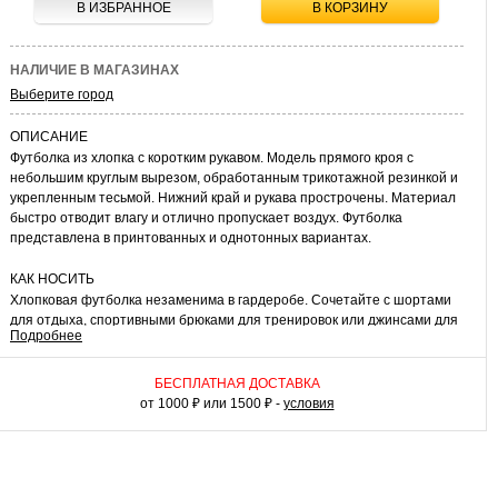
В ИЗБРАННОЕ
В КОРЗИНУ
НАЛИЧИЕ В МАГАЗИНАХ
Выберите город
ОПИСАНИЕ
Футболка из хлопка с коротким рукавом. Модель прямого кроя с
небольшим круглым вырезом, обработанным трикотажной резинкой и
укрепленным тесьмой. Нижний край и рукава прострочены. Материал
быстро отводит влагу и отлично пропускает воздух. Футболка
представлена в принтованных и однотонных вариантах.
КАК НОСИТЬ
Хлопковая футболка незаменима в гардеробе. Сочетайте с шортами
для отдыха, спортивными брюками для тренировок или джинсами для
Подробнее
городских образов. Носите как самостоятельный элемент в теплую
погоду или как базовый слой в прохладное время года. Дополняйте
кроссовками, слипонами или мокасинами для разных стилей.
БЕСПЛАТНАЯ ДОСТАВКА
от 1000 ₽ или 1500 ₽ -
условия