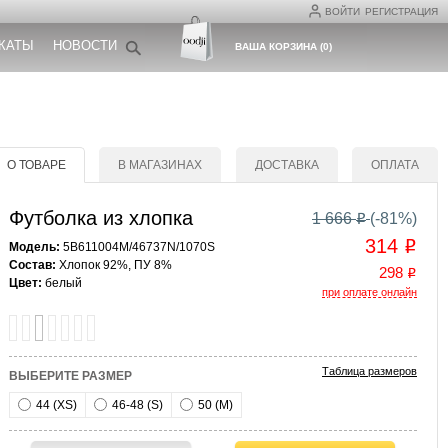
ВОЙТИ
РЕГИСТРАЦИЯ
КАТЫ
НОВОСТИ
ВАША КОРЗИНА
(
0
)
О ТОВАРЕ
В МАГАЗИНАХ
ДОСТАВКА
ОПЛАТА
Футболка из хлопка
1 666
(-
81
%)
o
314
o
Модель:
5B611004M/46737N/1070S
Состав:
Хлопок 92%, ПУ 8%
298
o
Цвет:
белый
при оплате онлайн
Таблица размеров
ВЫБЕРИТЕ РАЗМЕР
44 (XS)
46-48 (S)
50 (M)