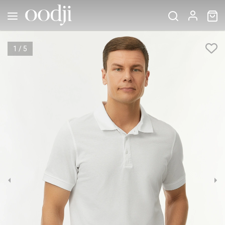
1
/
5