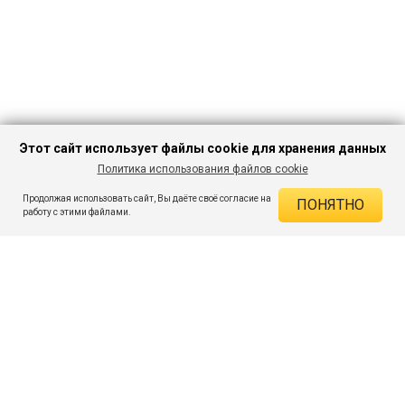
Этот сайт использует файлы cookie для хранения данных
Политика использования файлов cookie
В КОРЗИНУ
659 ₽
1 699 ₽
-61%
Продолжая использовать сайт, Вы даёте своё согласие на
ПОНЯТНО
ДЕЙСТВУЮЩИЕ СКИДКИ
работу с этими файлами.
Скидка на товар 61% :
1 040 ₽
ПОДПИШИСЬ НА АКЦИИ И СКИДКИ
При оплате онлайн 5% :
33 ₽
Экономия :
1 073 ₽
Я даю согласие на получение рассылок по электронной почте.
O компании
Таблица размеров