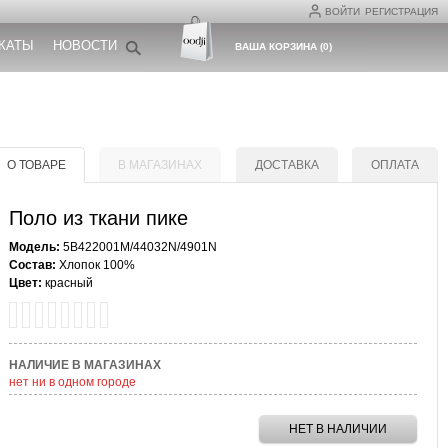
ВОЙТИ
РЕГИСТРАЦИЯ
КАТЫ
НОВОСТИ
ВАША КОРЗИНА
(
0
)
О ТОВАРЕ
В МАГАЗИНАХ
ДОСТАВКА
ОПЛАТА
Поло из ткани пике
Модель:
5B422001M/44032N/4901N
Состав:
Хлопок 100%
Цвет:
красный
НАЛИЧИЕ В МАГАЗИНАХ
нет ни в одном городе
НЕТ В НАЛИЧИИ