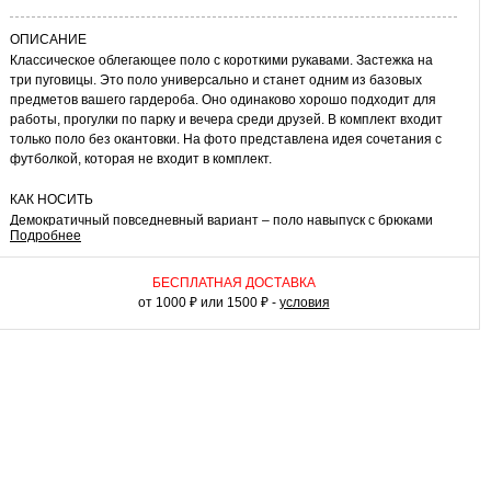
ОПИСАНИЕ
Классическое облегающее поло с короткими рукавами. Застежка на
три пуговицы. Это поло универсально и станет одним из базовых
предметов вашего гардероба. Оно одинаково хорошо подходит для
работы, прогулки по парку и вечера среди друзей. В комплект входит
только поло без окантовки. На фото представлена идея сочетания с
футболкой, которая не входит в комплект.
КАК НОСИТЬ
Демократичный повседневный вариант – поло навыпуск с брюками
Подробнее
или шортами. Уместен будет комплект с джинсами и кроссовками. При
создании классического образа с оттенком ретро поло следует
заправлять в брюки. В прохладную погоду можно дополнить образ
БЕСПЛАТНАЯ ДОСТАВКА
пиджаком.
от 1000 ₽ или 1500 ₽ -
условия