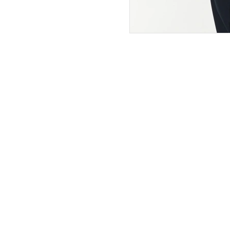
ПОКУПАТЕЛЯМ
ИНТЕРНЕТ-МАГАЗИН
О компании
Вопросы и ответы
Магазины
Как сделать заказ
Подарочные сертификаты
Таблица размеров
Новости
Оплата товара