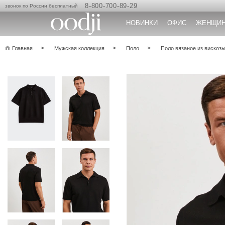
8-800-700-89-29
звонок по России бесплатный
НОВИНКИ
ОФИС
ЖЕНЩИ
Главная
Мужская коллекция
Поло
Поло вязаное из вискоз