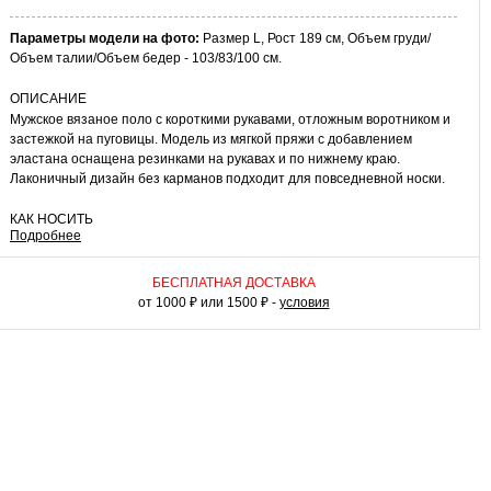
Параметры модели на фото:
Размер L, Рост 189 см, Объем груди/
Объем талии/Объем бедер - 103/83/100 см.
ОПИСАНИЕ
Мужское вязаное поло с короткими рукавами, отложным воротником и
застежкой на пуговицы. Модель из мягкой пряжи с добавлением
эластана оснащена резинками на рукавах и по нижнему краю.
Лаконичный дизайн без карманов подходит для повседневной носки.
КАК НОСИТЬ
Подробнее
Сочетайте поло с чиносами, джинсами или легкими брюками. В
деловой обстановке дополните комплект пиджаком. К модели
подойдут кеды, мокасины или классические туфли.
БЕСПЛАТНАЯ ДОСТАВКА
от 1000 ₽ или 1500 ₽ -
условия