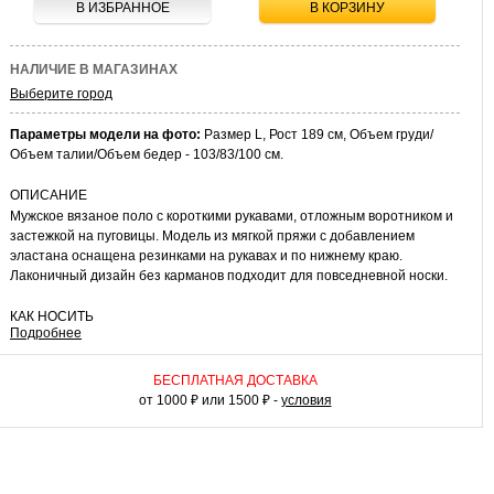
В ИЗБРАННОЕ
В КОРЗИНУ
НАЛИЧИЕ В МАГАЗИНАХ
Выберите город
Параметры модели на фото:
Размер L, Рост 189 см, Объем груди/
Объем талии/Объем бедер - 103/83/100 см.
ОПИСАНИЕ
Мужское вязаное поло с короткими рукавами, отложным воротником и
застежкой на пуговицы. Модель из мягкой пряжи с добавлением
эластана оснащена резинками на рукавах и по нижнему краю.
Лаконичный дизайн без карманов подходит для повседневной носки.
КАК НОСИТЬ
Подробнее
Сочетайте поло с чиносами, джинсами или легкими брюками. В
деловой обстановке дополните комплект пиджаком. К модели
подойдут кеды, мокасины или классические туфли.
БЕСПЛАТНАЯ ДОСТАВКА
от 1000 ₽ или 1500 ₽ -
условия