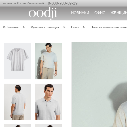
8-800-700-89-29
звонок по России бесплатный
НОВИНКИ
ОФИС
ЖЕНЩИ
Главная
Мужская коллекция
Поло
Поло вязаное из вискоз