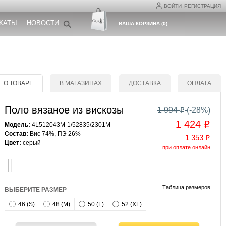
ВОЙТИ
РЕГИСТРАЦИЯ
КАТЫ
НОВОСТИ
ВАША КОРЗИНА
(
0
)
О ТОВАРЕ
В МАГАЗИНАХ
ДОСТАВКА
ОПЛАТА
Поло вязаное из вискозы
1 994
(-
28
%)
o
1 424
o
Модель:
4L512043M-1/52835/2301M
Состав:
Вис 74%, ПЭ 26%
1 353
o
Цвет:
серый
при оплате онлайн
Таблица размеров
ВЫБЕРИТЕ РАЗМЕР
46 (S)
48 (M)
50 (L)
52 (XL)