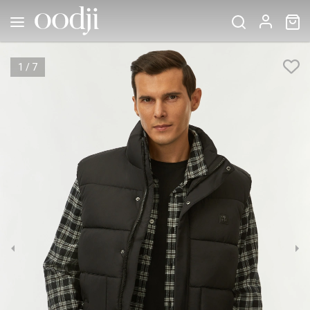
1
/
7