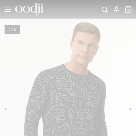
1
/
5