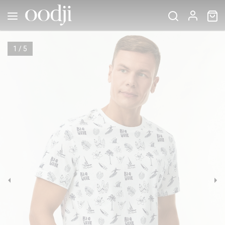
1
/
5