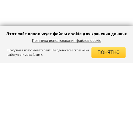
Этот сайт использует файлы cookie для хранения данных
Политика использования файлов cookie
В КОРЗИНУ
707 ₽
2 499 ₽
-71%
Продолжая использовать сайт, Вы даёте своё согласие на
ПОНЯТНО
ДЕЙСТВУЮЩИЕ СКИДКИ
работу с этими файлами.
Скидка на товар 71% :
1 792 ₽
ПОДПИШИСЬ НА АКЦИИ И СКИДКИ
При оплате онлайн 5% :
35 ₽
Экономия :
1 827 ₽
Я даю согласие на получение рассылок по электронной почте.
O компании
Таблица размеров
Контакты
Соглашение
Вопросы и ответы
пользователя