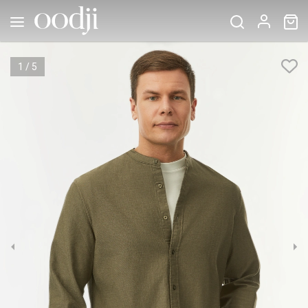
1
/
5