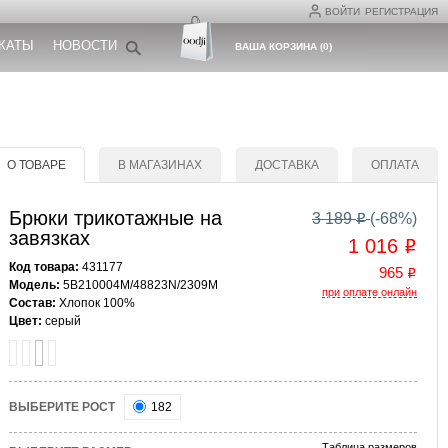
ВОЙТИ
РЕГИСТРАЦИЯ
КАТЫ
НОВОСТИ
ВАША КОРЗИНА
(
0
)
О ТОВАРЕ
В МАГАЗИНАХ
ДОСТАВКА
ОПЛАТА
Брюки трикотажные на
3 189
(-
68
%)
o
завязках
1 016
o
Код товара:
431177
965
o
Модель:
5B210004M/48823N/2309M
при оплате онлайн
Состав:
Хлопок 100%
Цвет:
серый
ВЫБЕРИТЕ РОСТ
182
Таблица размеров