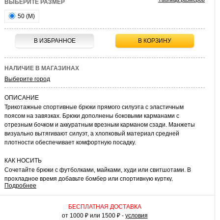
ВЫБЕРИТЕ РАЗМЕР
50 (M)
В ИЗБРАННОЕ
В КОРЗИНУ
НАЛИЧИЕ В МАГАЗИНАХ
Выберите город
ОПИСАНИЕ
Трикотажные спортивные брюки прямого силуэта с эластичным
поясом на завязках. Брюки дополнены боковыми карманами с
отрезным бочком и аккуратным врезным карманом сзади. Манжеты
визуально вытягивают силуэт, а хлопковый материал средней
плотности обеспечивает комфортную посадку.
КАК НОСИТЬ
Сочетайте брюки с футболками, майками, худи или свитшотами. В
прохладное время добавьте бомбер или спортивную куртку,
Подробнее
завершите образ кедами или кроссовками. Универсальная модель для
повседневного и спортивного гардероба.
БЕСПЛАТНАЯ ДОСТАВКА
от 1000 ₽ или 1500 ₽ -
условия