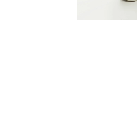
ПОКУПАТЕЛЯМ
ИНТЕРНЕТ-МАГАЗИН
О компании
Вопросы и ответы
Магазины
Как сделать заказ
Подарочные сертификаты
Таблица размеров
Новости
Оплата товара