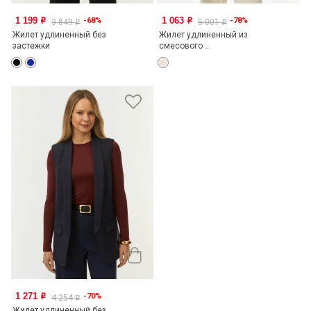
1 199
1 063
-68%
-78%
o
o
3 849
5 001
o
o
Жилет удлиненный без
Жилет удлиненный из
застежки
смесового ...
1 271
-70%
o
4 254
o
Жилет удлиненный без