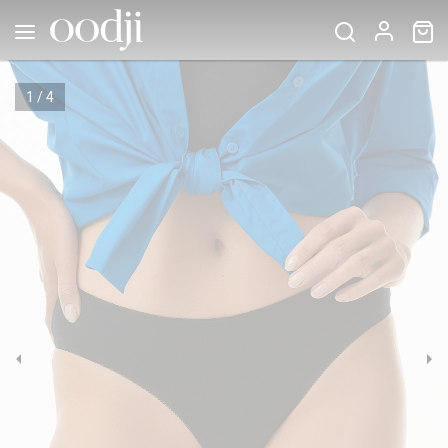
1
/
4