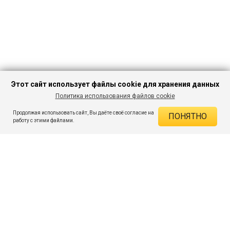
Этот сайт использует файлы cookie для хранения данных
Политика использования файлов cookie
В КОРЗИНУ
314 ₽
1 649 ₽
-80%
Продолжая использовать сайт, Вы даёте своё согласие на
ПОНЯТНО
ДЕЙСТВУЮЩИЕ СКИДКИ
работу с этими файлами.
Скидка на товар 80% :
1 335 ₽
ПОДПИШИСЬ НА АКЦИИ И СКИДКИ
При оплате онлайн 5% :
16 ₽
Экономия :
1 351 ₽
Я даю согласие на получение рассылок по электронной почте.
O компании
Таблица размеров