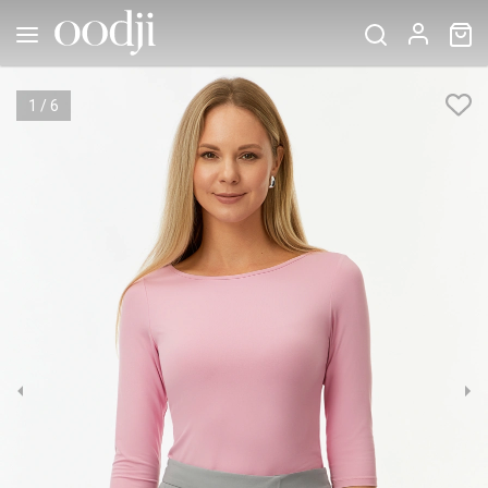
1
/
6