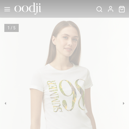
1
/
5