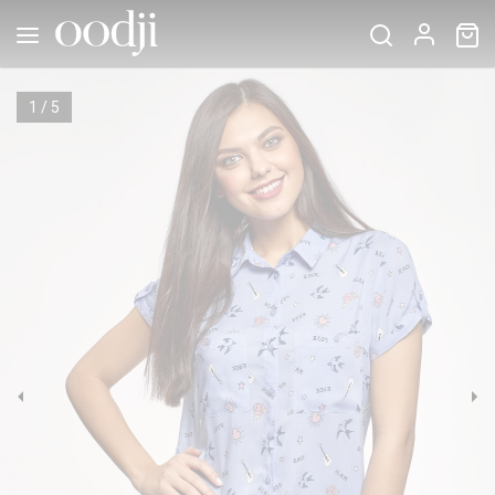
1
/
5