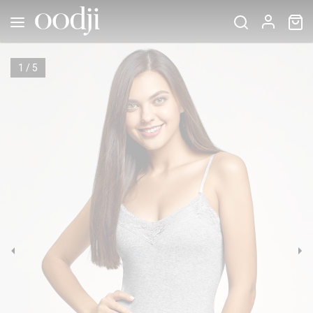
1
/
5