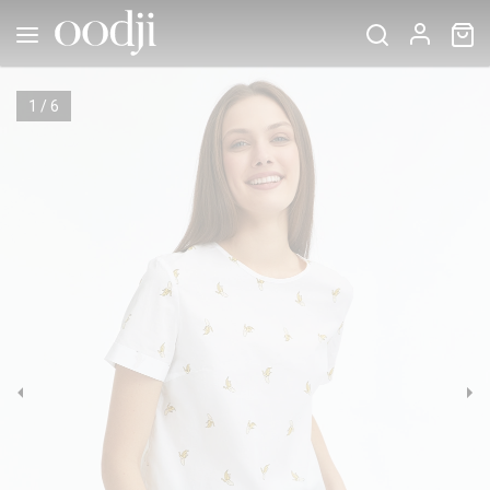
1
/
6