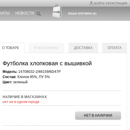
ВОЙТИ
РЕГИСТРАЦИЯ
КАТЫ
НОВОСТИ
ВАША КОРЗИНА
(
0
)
О ТОВАРЕ
В МАГАЗИНАХ
ДОСТАВКА
ОПЛАТА
Футболка хлопковая с вышивкой
Модель:
14708032-2/46159/6D47P
Состав:
Хлопок 95%, ПУ 5%
Цвет:
зеленый
НАЛИЧИЕ В МАГАЗИНАХ
нет ни в одном городе
НЕТ В НАЛИЧИИ