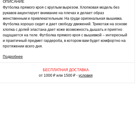
ОПИСАНИЕ
Футболка прямого кроя с круглым вырезом. Хлопковая модель без
рукавов акцентирует внимание на плечах и делает образ
женственным и привлекательным. На груди оригинальная вышивка.
Футболка хорошо сидит и дает свободу движений. Трикотаж на основе
хлопка с долей эластана дает коже возможность дышать и приятно
ощущается на теле. Футболка прямого кроя с вышивкой – интересный
и практичный предмет гардероба, в котором вам будет комфортно на
протяжении всего дня.
Подробнее
КАК НОСИТЬ
В неформальной обстановке она красиво смотрится с облегающими
джинсами и кедами. В таком комплекте можно пойти на встречу с
БЕСПЛАТНАЯ ДОСТАВКА
друзьями, провести время в кафе или прогуляться по городу. Надев
от 1000 ₽ или 1500 ₽ -
условия
модель с короткой расклешенной юбкой и босоножками на каблуке, вы
создадите женственный и обольстительный образ.